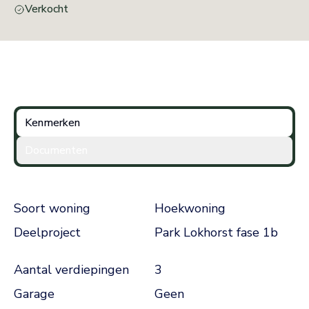
Verkocht
Woningtype informatie
Kenmerken
Documenten
Bouw
Feature
Value
Soort woning
Hoekwoning
Deelproject
Park Lokhorst fase 1b
Indeling
Feature
Value
Aantal verdiepingen
3
Garage
Geen